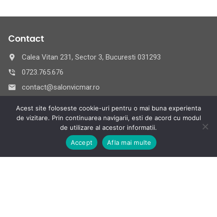
Contact
Calea Vitan 231, Sector 3, Bucuresti 031293
0723.765.676
contact@salonvicmar.ro
Acest site foloseste cookie-uri pentru o mai buna experienta
Interval Orar
de vizitare. Prin continuarea navigarii, esti de acord cu modul
de utilizare al acestor informatii.
Salon VICMAR:
L-V:
9:00-21:00
| S:
9:00-18:00
Accept
Afla mai multe
© 2026 Salon VICMAR,
Toate drepturile rezervate. | Promovare SEO
Servicii SEO Romania