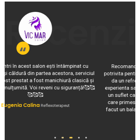
Recenzi
Recomand cu incredere Salon VICMAR, locatie
potrivita pentru a-ti face o schimbare de look sau a-ti
da un refresh la podoaba capilara! Este O reala
experienta sa o cunosti pe doamna Margareta Mihai,
un suflet cald, incarcat cu energie pozitiva si de la
care primesti sfaturi utile pentru viata !❤ Mie mi-a
facut un balayage frumos ! Faceti-va programare si
nu veti regreta!
Stefania Mogoi
1
2
3
4
5