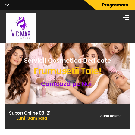
Programare
Servicii Cosmetica Dedicate
Frumusetii Tale!
Contează pe Noi!
Suport Online 09-21
Suna acum!
Luni-Sambata