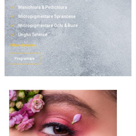
Manichiura & Pedichiura
Micropigmentare Sprancene
Micropigmentare Ochi & Buze
Unghii Tehnice
+ More Services
Programare